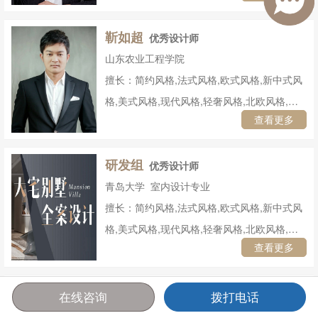
靳如超
优秀设计师
山东农业工程学院
擅长：简约风格,法式风格,欧式风格,新中式风
格,美式风格,现代风格,轻奢风格,北欧风格,简
查看更多
欧风格,奶油风格,日式风格,地中海风格,混搭风
格,其他风格
研发组
优秀设计师
青岛大学 室内设计专业
擅长：简约风格,法式风格,欧式风格,新中式风
格,美式风格,现代风格,轻奢风格,北欧风格,简
查看更多
欧风格,日式风格,地中海风格,混搭风格,其他风
格
李婉婷
优秀设计师
在线咨询
拨打电话
首页
报价
电话
咨询
烟台大学 环境设计