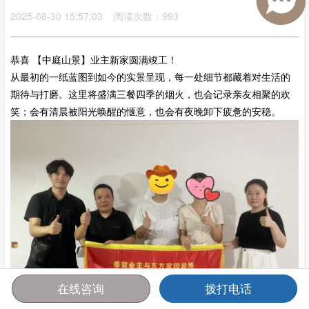
2025-08-30 15:57:03 阅读次数：993
恭喜 【中庭山景】业主新家圆满竣工！
从最初的一纸蓝图到如今的实景呈现，每一处细节都藏着对生活的
期待与打磨。这里将盛满三餐四季的烟火，也会记录亲友相聚的欢
笑；会有清晨被阳光唤醒的惬意，也会有夜晚卸下疲惫的安稳。
在线咨询
拨打电话
首页
报价
电话
咨询